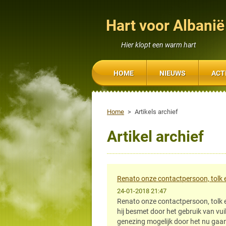
Hart voor Albanië
Hier klopt een warm hart
HOME
NIEUWS
ACT
Home
>
Artikels archief
Artikel archief
Renato onze contactpersoon, tolk en
24-01-2018 21:47
Renato onze contactpersoon, tolk en r
hij besmet door het gebruik van vui
genezing mogelijk door het nu gaan