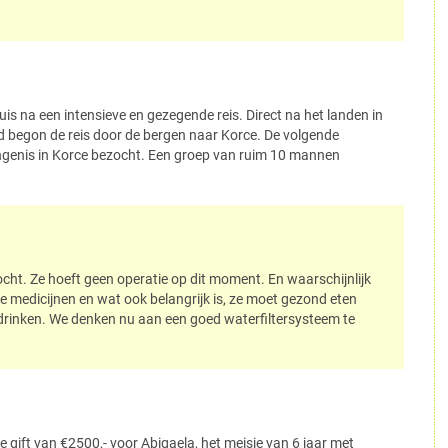
is na een intensieve en gezegende reis. Direct na het landen in
d begon de reis door de bergen naar Korce. De volgende
enis in Korce bezocht. Een groep van ruim 10 mannen
ht. Ze hoeft geen operatie op dit moment. En waarschijnlijk
 ze medicijnen en wat ook belangrijk is, ze moet gezond eten
drinken. We denken nu aan een goed waterfiltersysteem te
e gift van €2500,- voor Abigaela, het meisje van 6 jaar met