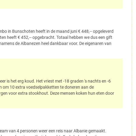
umbo in Bunschoten heeft in de maand juni € 448,-- opgeleverd
tten heeft € 452,-- opgebracht. Totaal hebben we dus een gift
er namens de Albanezen heel dankbaar voor. De eigenaren van
er is het erg koud. Het vriest met -18 graden 's nachts en -6
en om 10 extra voedselpakketten te doneren aan de
orgen voor extra stookhout. Deze mensen koken hun eten door
team van 4 personen weer een reis naar Albanie gemaakt.