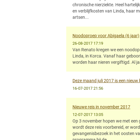
chronische nierziekte. Heel hartelij
en verblijfkosten van Linda, haar m
artsen...
Noodoproep voor Abigaela (6 jaar)
26-08-2017 17:19
Van Renato kregen we een noodopr
Linda, in Korca. Vanaf haar geboo
worden haar nieren vergiftigd. Al j
Deze maand juli 2017 is een nieuw k
16-07-2017 21:56
Nieuwe reis in november 2017
12-07-2017 13:05
Op 3 november hopen we met een gr
wordt deze reis voorbereid, er wor
gevangenisbezoek in het oosten van
programma bij de...